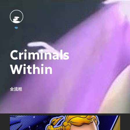
Criminals

Within
全流程