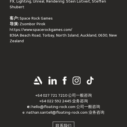
FX, Lighting, Unreal, Rendering: Stein Lotveit, Steffen 
Shubert
客户:
 Space Rock Games
导演:
 Zsombor Pirok
https://www.spacerockgames.com/
836A Beach Road, Torbay, North Island, Auckland, 0630, New 
Zealand
+64 027 721 7210 公司一般咨询
+64 022 592 2445 业务咨询
e:
hello@floating-rock.com
公司一般咨询
e:
nathan.santell@floating-rock.com
业务咨询
联系我们