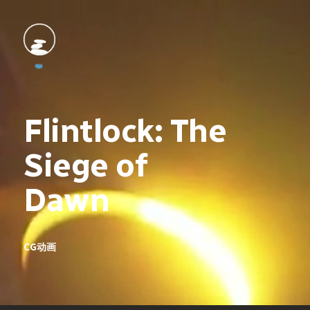
Flintlock: The 
Siege of 
Dawn
CG动画